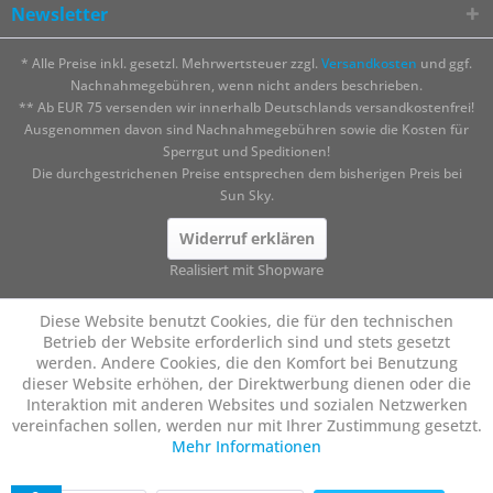
Newsletter
* Alle Preise inkl. gesetzl. Mehrwertsteuer zzgl.
Versandkosten
und ggf.
Nachnahmegebühren, wenn nicht anders beschrieben.
** Ab EUR 75 versenden wir innerhalb Deutschlands versandkostenfrei!
Ausgenommen davon sind Nachnahmegebühren sowie die Kosten für
Sperrgut und Speditionen!
Die durchgestrichenen Preise entsprechen dem bisherigen Preis bei
Sun Sky.
Widerruf erklären
Realisiert mit Shopware
Diese Website benutzt Cookies, die für den technischen
Betrieb der Website erforderlich sind und stets gesetzt
werden. Andere Cookies, die den Komfort bei Benutzung
dieser Website erhöhen, der Direktwerbung dienen oder die
Interaktion mit anderen Websites und sozialen Netzwerken
vereinfachen sollen, werden nur mit Ihrer Zustimmung gesetzt.
Mehr Informationen