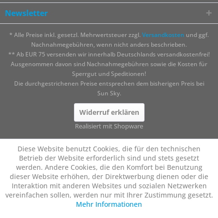
Newsletter
* Alle Preise inkl. gesetzl. Mehrwertsteuer zzgl.
Versandkosten
und ggf.
Nachnahmegebühren, wenn nicht anders beschrieben.
** Ab EUR 75 versenden wir innerhalb Deutschlands versandkostenfrei!
Ausgenommen davon sind Nachnahmegebühren sowie die Kosten für
Sperrgut und Speditionen!
Die durchgestrichenen Preise entsprechen dem bisherigen Preis bei
Sun Sky.
Widerruf erklären
Realisiert mit Shopware
Diese Website benutzt Cookies, die für den technischen
Betrieb der Website erforderlich sind und stets gesetzt
werden. Andere Cookies, die den Komfort bei Benutzung
dieser Website erhöhen, der Direktwerbung dienen oder die
Interaktion mit anderen Websites und sozialen Netzwerken
vereinfachen sollen, werden nur mit Ihrer Zustimmung gesetzt.
Mehr Informationen