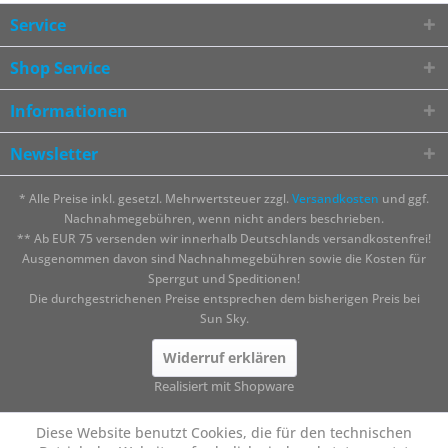
Service
Shop Service
Informationen
Newsletter
* Alle Preise inkl. gesetzl. Mehrwertsteuer zzgl.
Versandkosten
und ggf.
Nachnahmegebühren, wenn nicht anders beschrieben.
** Ab EUR 75 versenden wir innerhalb Deutschlands versandkostenfrei!
Ausgenommen davon sind Nachnahmegebühren sowie die Kosten für
Sperrgut und Speditionen!
Die durchgestrichenen Preise entsprechen dem bisherigen Preis bei
Sun Sky.
Widerruf erklären
Realisiert mit Shopware
Diese Website benutzt Cookies, die für den technischen