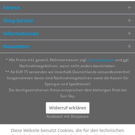
Service
Shop Service
Informationen
Newsletter
* Alle Preise inkl. gesetzl. Mehrwertsteuer zzgl.
Versandkosten
und ggf.
Nachnahmegebühren, wenn nicht anders beschrieben.
** Ab EUR 75 versenden wir innerhalb Deutschlands versandkostenfrei!
Ausgenommen davon sind Nachnahmegebühren sowie die Kosten für
Sperrgut und Speditionen!
Die durchgestrichenen Preise entsprechen dem bisherigen Preis bei
Sun Sky.
Widerruf erklären
Realisiert mit Shopware
Diese Website benutzt Cookies, die für den technischen