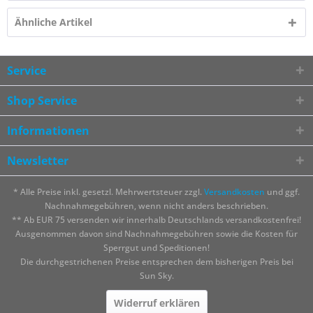
Ähnliche Artikel
Service
Shop Service
Informationen
Newsletter
* Alle Preise inkl. gesetzl. Mehrwertsteuer zzgl.
Versandkosten
und ggf.
Nachnahmegebühren, wenn nicht anders beschrieben.
** Ab EUR 75 versenden wir innerhalb Deutschlands versandkostenfrei!
Ausgenommen davon sind Nachnahmegebühren sowie die Kosten für
Sperrgut und Speditionen!
Die durchgestrichenen Preise entsprechen dem bisherigen Preis bei
Sun Sky.
Widerruf erklären