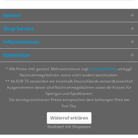
Service
Shop Service
Informationen
Newsletter
* Alle Preise inkl. gesetzl. Mehrwertsteuer zzgl.
Versandkosten
und ggf.
Nachnahmegebühren, wenn nicht anders beschrieben.
** Ab EUR 75 versenden wir innerhalb Deutschlands versandkostenfrei!
Ausgenommen davon sind Nachnahmegebühren sowie die Kosten für
Sperrgut und Speditionen!
Die durchgestrichenen Preise entsprechen dem bisherigen Preis bei
Sun Sky.
Widerruf erklären
Realisiert mit Shopware