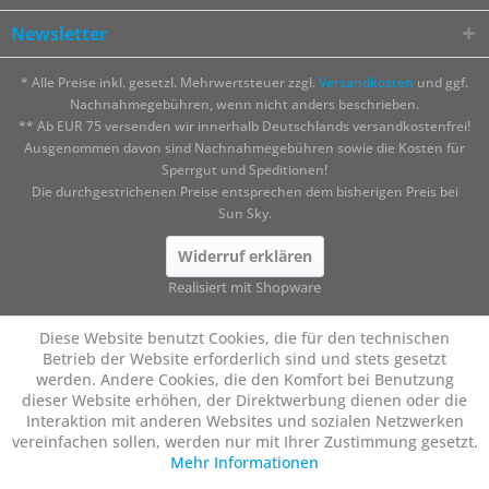
Newsletter
* Alle Preise inkl. gesetzl. Mehrwertsteuer zzgl.
Versandkosten
und ggf.
Nachnahmegebühren, wenn nicht anders beschrieben.
** Ab EUR 75 versenden wir innerhalb Deutschlands versandkostenfrei!
Ausgenommen davon sind Nachnahmegebühren sowie die Kosten für
Sperrgut und Speditionen!
Die durchgestrichenen Preise entsprechen dem bisherigen Preis bei
Sun Sky.
Widerruf erklären
Realisiert mit Shopware
Diese Website benutzt Cookies, die für den technischen
Betrieb der Website erforderlich sind und stets gesetzt
werden. Andere Cookies, die den Komfort bei Benutzung
dieser Website erhöhen, der Direktwerbung dienen oder die
Interaktion mit anderen Websites und sozialen Netzwerken
vereinfachen sollen, werden nur mit Ihrer Zustimmung gesetzt.
Mehr Informationen