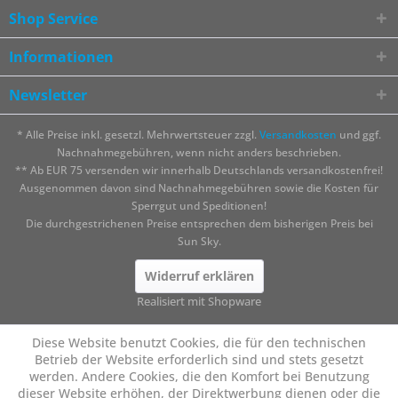
Shop Service
Informationen
Newsletter
* Alle Preise inkl. gesetzl. Mehrwertsteuer zzgl.
Versandkosten
und ggf.
Nachnahmegebühren, wenn nicht anders beschrieben.
** Ab EUR 75 versenden wir innerhalb Deutschlands versandkostenfrei!
Ausgenommen davon sind Nachnahmegebühren sowie die Kosten für
Sperrgut und Speditionen!
Die durchgestrichenen Preise entsprechen dem bisherigen Preis bei
Sun Sky.
Widerruf erklären
Realisiert mit Shopware
Diese Website benutzt Cookies, die für den technischen
Betrieb der Website erforderlich sind und stets gesetzt
werden. Andere Cookies, die den Komfort bei Benutzung
dieser Website erhöhen, der Direktwerbung dienen oder die