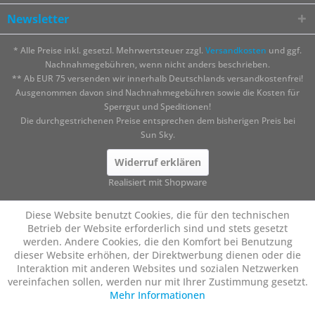
Newsletter
* Alle Preise inkl. gesetzl. Mehrwertsteuer zzgl.
Versandkosten
und ggf.
Nachnahmegebühren, wenn nicht anders beschrieben.
** Ab EUR 75 versenden wir innerhalb Deutschlands versandkostenfrei!
Ausgenommen davon sind Nachnahmegebühren sowie die Kosten für
Sperrgut und Speditionen!
Die durchgestrichenen Preise entsprechen dem bisherigen Preis bei
Sun Sky.
Widerruf erklären
Realisiert mit Shopware
Diese Website benutzt Cookies, die für den technischen
Betrieb der Website erforderlich sind und stets gesetzt
werden. Andere Cookies, die den Komfort bei Benutzung
dieser Website erhöhen, der Direktwerbung dienen oder die
Interaktion mit anderen Websites und sozialen Netzwerken
vereinfachen sollen, werden nur mit Ihrer Zustimmung gesetzt.
Mehr Informationen