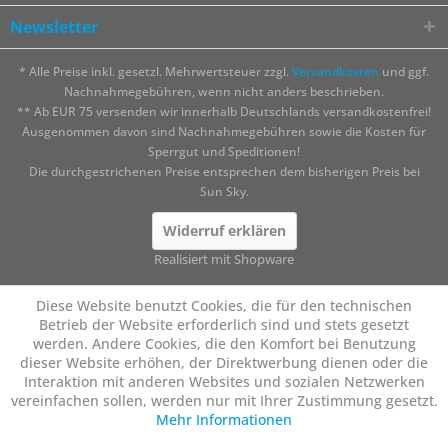
Newsletter
* Alle Preise inkl. gesetzl. Mehrwertsteuer zzgl.
Versandkosten
und ggf.
Nachnahmegebühren, wenn nicht anders beschrieben.
** Ab EUR 75 versenden wir innerhalb Deutschlands versandkostenfrei!
Ausgenommen davon sind Nachnahmegebühren sowie die Kosten für
Sperrgut und Speditionen!
Die durchgestrichenen Preise entsprechen dem bisherigen Preis bei
Sun Sky.
Widerruf erklären
Realisiert mit Shopware
Diese Website benutzt Cookies, die für den technischen
Betrieb der Website erforderlich sind und stets gesetzt
werden. Andere Cookies, die den Komfort bei Benutzung
dieser Website erhöhen, der Direktwerbung dienen oder die
Interaktion mit anderen Websites und sozialen Netzwerken
vereinfachen sollen, werden nur mit Ihrer Zustimmung gesetzt.
Mehr Informationen