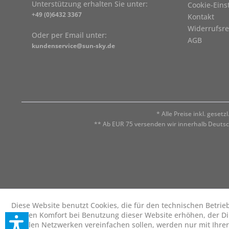
Unterstützung erhalten Sie unter:
Cookie-Eins
+49 (0)6432 3367
Kontakt
Widerrufsre
Oder per Email unter:
AGB
kundenservice@sun-sky.de
* Alle Preise inkl. geset
** Ab EUR 75 versenden wir innerhalb Deuts
Diese Website benutzt Cookies, die für den technischen Betrie
die den Komfort bei Benutzung dieser Website erhöhen, der D
sozialen Netzwerken vereinfachen sollen, werden nur mit Ihre