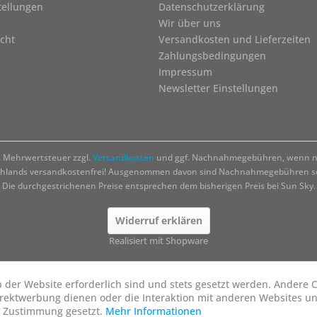
tellungen
Datenschutzerklärung
Wir über uns
cht
Versandkosten und Lieferzeiten
Zahlungsbedingungen
Impressum
Newsletter Einstellungen
zl. Mehrwertsteuer zzgl.
Versandkosten
und ggf. Nachnahmegebühren, wenn ni
chlands versandkostenfrei! Ausgenommen davon sind Nachnahmegebühren sow
Die durchgestrichenen Preise entsprechen dem bisherigen Preis bei Sun Sky.
Widerruf erklären
Realisiert mit Shopware
b der Website erforderlich sind und stets gesetzt werden. Andere C
irektwerbung dienen oder die Interaktion mit anderen Websites u
r Zustimmung gesetzt.
Mehr Informationen