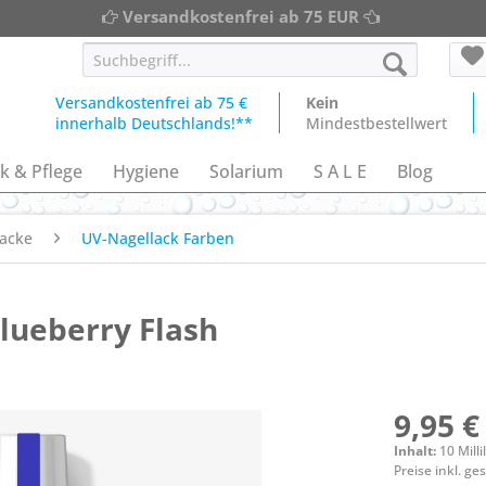
Versandkostenfrei ab 75 EUR
Versandkostenfrei ab 75 €
Kein
innerhalb Deutschlands!**
Mindestbestellwert
k & Pflege
Hygiene
Solarium
S A L E
Blog
acke
UV-Nagellack Farben
lueberry Flash
9,95 €
Inhalt:
10 Milli
Preise inkl. g