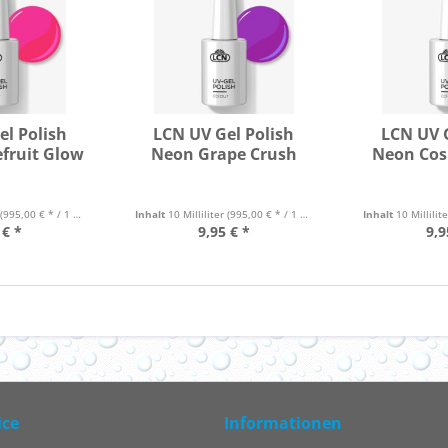
el Polish
LCN UV Gel Polish
LCN UV G
fruit Glow
Neon Grape Crush
Neon Cos
(995,00 € * / 1 Liter)
Inhalt
10 Milliliter
(995,00 € * / 1 Liter)
Inhalt
10 Millilit
 € *
9,95 € *
9,9
ice
Informationen