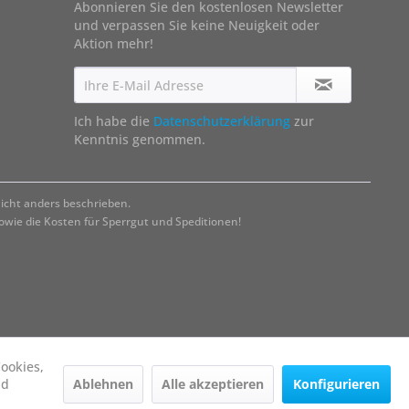
Abonnieren Sie den kostenlosen Newsletter
und verpassen Sie keine Neuigkeit oder
Aktion mehr!
Ich habe die
Datenschutzerklärung
zur
Kenntnis genommen.
cht anders beschrieben.
ie die Kosten für Sperrgut und Speditionen!
ookies,
Ablehnen
Alle akzeptieren
Konfigurieren
nd