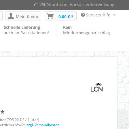
2% Skonto bei Vorkasseüberweisung!
Service/Hilfe
Mein Konto
0,00 € *
Schnelle Lieferung
Kein
auch an Packstationen!
Mindermengenzuschlag
 *
liter (995,00 € * / 1 Liter)
esetzlicher MwSt.
zzgl. Versandkosten