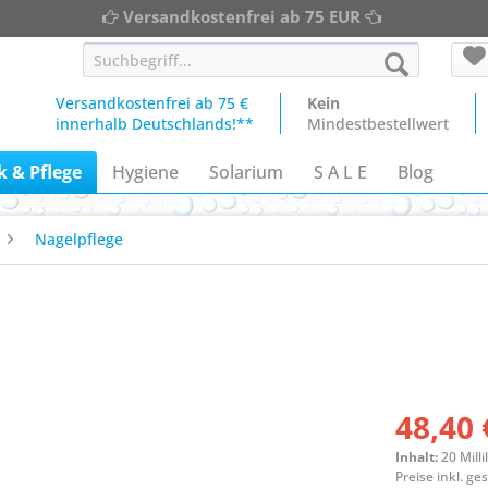
Versandkostenfrei ab 75 EUR
Versandkostenfrei ab 75 €
Kein
innerhalb Deutschlands!**
Mindestbestellwert
 & Pflege
Hygiene
Solarium
S A L E
Blog
Nagelpflege
48,40 
Inhalt:
20 Milli
Preise inkl. g