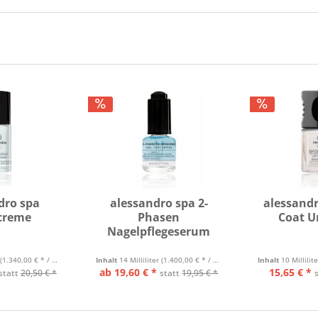
dro spa
alessandro spa 2-
alessandr
creme
Phasen
Coat U
Nagelpflegeserum
(1.340,00 € * / 1 Liter)
Inhalt
14 Milliliter
(1.400,00 € * / 1 Liter)
Inhalt
10 Millilit
ab 19,60 € *
15,65 € *
statt
20,50 € *
statt
19,95 € *