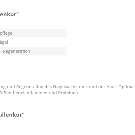
lenkur"
pflege
Nägel
e, Regeneration
rung und Regeneration des Nagelwachstums und der Haut. Optimal
 D-Panthenol, Vitaminen und Proteinen.
ullenkur"