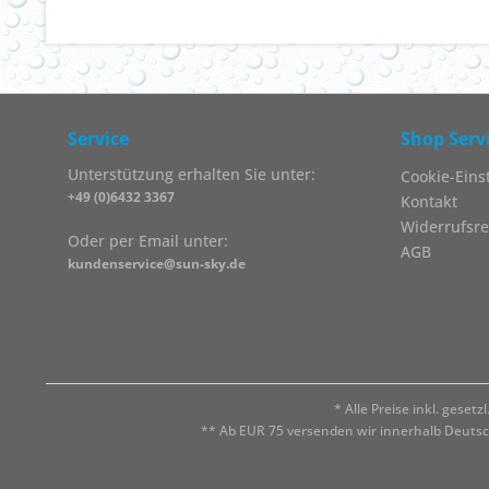
Service
Shop Serv
Unterstützung erhalten Sie unter:
Cookie-Eins
+49 (0)6432 3367
Kontakt
Widerrufsre
Oder per Email unter:
AGB
kundenservice@sun-sky.de
* Alle Preise inkl. geset
** Ab EUR 75 versenden wir innerhalb Deuts