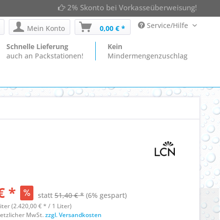
2% Skonto bei Vorkasseüberweisung!
Service/Hilfe
Mein Konto
0,00 € *
Schnelle Lieferung
Kein
auch an Packstationen!
Mindermengenzuschlag
€ *
statt
51,40 € *
(6% gespart)
liter (2.420,00 € * / 1 Liter)
esetzlicher MwSt.
zzgl. Versandkosten