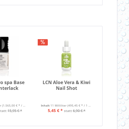
o spa Base
LCN Aloe Vera & Kiwi
nterlack
Nail Shot
er
(1.565,00 € * / 1 Liter)
Inhalt
11 Milliliter
(495,45 € * / 1 Liter)
5,45 € *
statt
15,95 € *
statt
6,90 € *