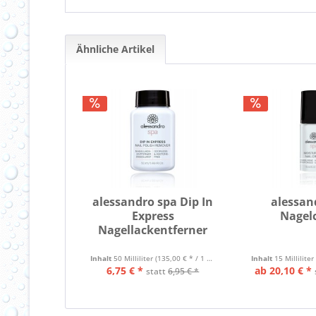
Ähnliche Artikel
alessandro spa Dip In
alessan
Express
Nagel
Nagellackentferner
Inhalt
50 Milliliter
(135,00 € * / 1 Liter)
Inhalt
15 Milliliter
6,75 € *
ab 20,10 € *
statt
6,95 € *