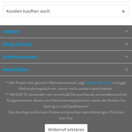
Kunden kauften auch
Service
Shop Service
Informationen
Newsletter
* Alle Preise inkl. gesetzl. Mehrwertsteuer zzgl.
Versandkosten
und ggf.
Nachnahmegebühren, wenn nicht anders beschrieben.
** Ab EUR 75 versenden wir innerhalb Deutschlands versandkostenfrei!
Ausgenommen davon sind Nachnahmegebühren sowie die Kosten für
Sperrgut und Speditionen!
Die durchgestrichenen Preise entsprechen dem bisherigen Preis bei
Sun Sky.
Widerruf erklären