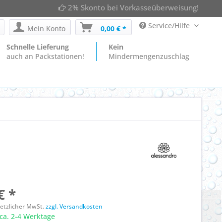
2% Skonto bei Vorkasseüberweisung!
Service/Hilfe
Mein Konto
0,00 € *
Schnelle Lieferung
Kein
auch an Packstationen!
Mindermengenzuschlag
€ *
esetzlicher MwSt.
zzgl. Versandkosten
ca. 2-4 Werktage