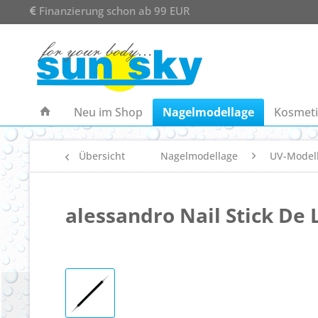
Finanzierung schon ab 99 EUR
Neu im Shop
Nagelmodellage
Kosmeti
Übersicht
Nagelmodellage
UV-Model
alessandro Nail Stick De 