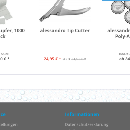
Tupfer, 1000
alessandro Tip Cutter
alessandr
ück
Poly-A
2 Stück
Inhalt
0 € *
24,95 € *
ab 84
statt
31,95 € *
ice
Informationen
tellungen
Datenschutzerklärung