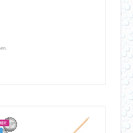
ßen.
EI!