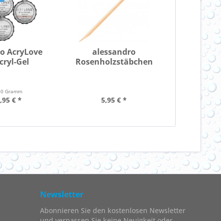
o AcryLove
alessandro
cryl-Gel
Rosenholzstäbchen
50 Gramm
,95 € *
5,95 € *
Newsletter
Abonnieren Sie den kostenlosen Newsletter
und verpassen Sie keine Neuigkeit oder