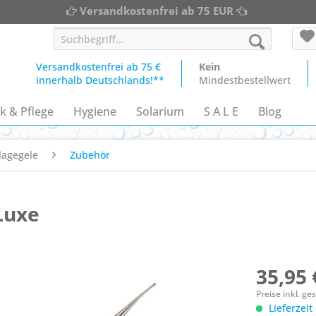
Versandkostenfrei ab 75 EUR
Versandkostenfrei ab 75 €
Kein
innerhalb Deutschlands!**
Mindestbestellwert
k & Pflege
Hygiene
Solarium
S A L E
Blog
lagegele
Zubehör
Luxe
35,95 
Preise inkl. g
Lieferzeit