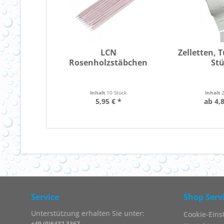
LCN
Zelletten, 
Rosenholzstäbchen
St
Inhalt
10 Stück
Inhalt
5,95 € *
ab 4,8
Service
Shop Serv
Unterstützung erhalten Sie unter:
Cookie-Eins
+49 (0)6432 3367