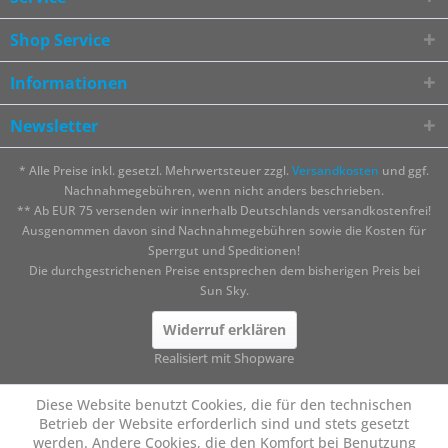
Shop Service
Informationen
Newsletter
* Alle Preise inkl. gesetzl. Mehrwertsteuer zzgl.
Versandkosten
und ggf.
Nachnahmegebühren, wenn nicht anders beschrieben.
** Ab EUR 75 versenden wir innerhalb Deutschlands versandkostenfrei!
Ausgenommen davon sind Nachnahmegebühren sowie die Kosten für
Sperrgut und Speditionen!
Die durchgestrichenen Preise entsprechen dem bisherigen Preis bei
Sun Sky.
Widerruf erklären
Realisiert mit Shopware
Diese Website benutzt Cookies, die für den technischen
Betrieb der Website erforderlich sind und stets gesetzt
werden. Andere Cookies, die den Komfort bei Benutzung