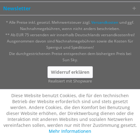
Newsletter
* Alle Preise inkl. gesetzl. Mehrwertsteuer zzgl.
Versandkosten
und ggf.
Nachnahmegebühren, wenn nicht anders beschrieben.
** Ab EUR 75 versenden wir innerhalb Deutschlands versandkostenfrei!
Ausgenommen davon sind Nachnahmegebühren sowie die Kosten für
Sperrgut und Speditionen!
Die durchgestrichenen Preise entsprechen dem bisherigen Preis bei
Sun Sky.
Widerruf erklären
Realisiert mit Shopware
Diese Website benutzt Cookies, die für den technischen
Betrieb der Website erforderlich sind und stets gesetzt
werden. Andere Cookies, die den Komfort bei Benutzung
dieser Website erhöhen, der Direktwerbung dienen oder die
Interaktion mit anderen Websites und sozialen Netzwerken
vereinfachen sollen, werden nur mit Ihrer Zustimmung gesetzt.
Mehr Informationen