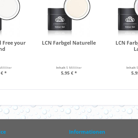
l Free your
LCN Farbgel Naturelle
LCN Farb
nd
L
Milliliter
Inhalt
5 Milliliter
Inhalt
5
 € *
5,95 € *
5,9
ice
Informationen