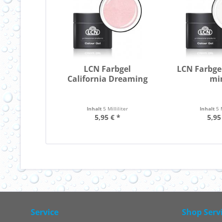
LCN Farbgel
LCN Farbge
California Dreaming
mi
Inhalt
5 Milliliter
Inhalt
5 
5,95 € *
5,95
Service
Shop Serv