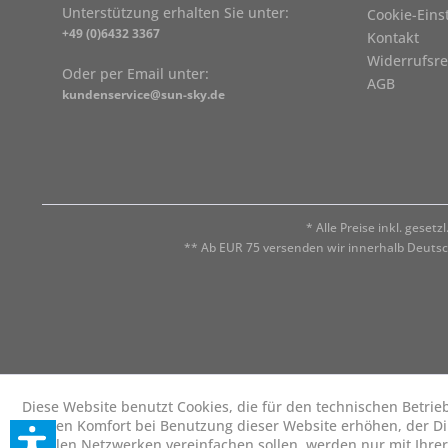
Unterstützung erhalten Sie unter:
Cookie-Eins
+49 (0)6432 3367
Kontakt
Widerrufsre
Oder per Email unter:
AGB
kundenservice@sun-sky.de
* Alle Preise inkl. geset
** Ab EUR 75 versenden wir innerhalb Deuts
Diese Website benutzt Cookies, die für den technischen Betrie
die den Komfort bei Benutzung dieser Website erhöhen, der D
sozialen Netzwerken vereinfachen sollen, werden nur mit Ihre