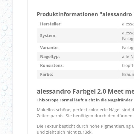
Produktinformationen "alessandro F
Hersteller:
aless
aless
System:
Farbg
Variante:
Farbg
Nageltyp:
alle 
Konsistenz:
tropff
Farbe:
Braun
alessandro Farbgel 2.0 Meet me
Thixotrope Formel läuft nicht in die Nagelränder
Makellos schöne, perfekt colorierte Nägel sind
Zeitersparnis. Sie benötigen durch den dünnen 
Die Textur besticht durch hohe Pigmentierung un
und zieht sich nicht zurück.