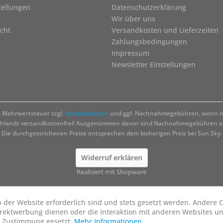
tellungen
Datenschutzerklärung
Wir über uns
cht
Versandkosten und Lieferzeiten
Zahlungsbedingungen
Impressum
Newsletter Einstellungen
zl. Mehrwertsteuer zzgl.
Versandkosten
und ggf. Nachnahmegebühren, wenn ni
chlands versandkostenfrei! Ausgenommen davon sind Nachnahmegebühren sow
Die durchgestrichenen Preise entsprechen dem bisherigen Preis bei Sun Sky.
Widerruf erklären
Realisiert mit Shopware
b der Website erforderlich sind und stets gesetzt werden. Andere C
irektwerbung dienen oder die Interaktion mit anderen Websites u
r Zustimmung gesetzt.
Mehr Informationen