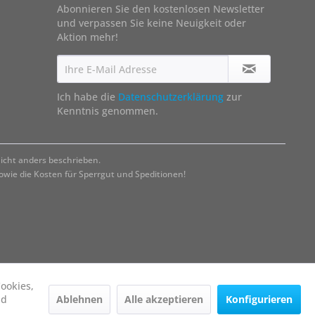
Abonnieren Sie den kostenlosen Newsletter
und verpassen Sie keine Neuigkeit oder
Aktion mehr!
Ich habe die
Datenschutzerklärung
zur
Kenntnis genommen.
cht anders beschrieben.
ie die Kosten für Sperrgut und Speditionen!
ookies,
Ablehnen
Alle akzeptieren
Konfigurieren
nd