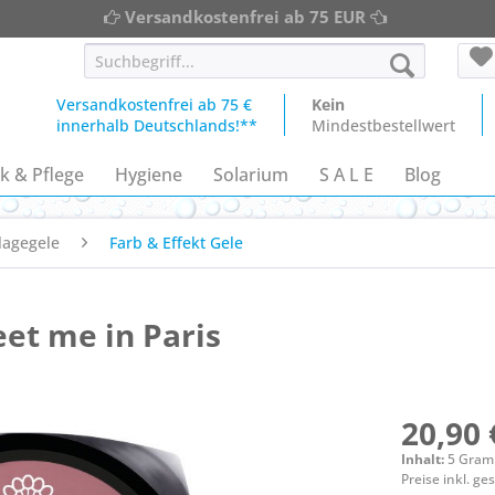
Versandkostenfrei ab 75 EUR
Versandkostenfrei ab 75 €
Kein
innerhalb Deutschlands!**
Mindestbestellwert
k & Pflege
Hygiene
Solarium
S A L E
Blog
lagegele
Farb & Effekt Gele
eet me in Paris
20,90 
Inhalt:
5 Gra
Preise inkl. g