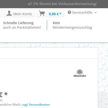
2% Skonto bei Vorkasseüberweisung!
Service/Hilfe
Mein Konto
0,00 € *
Schnelle Lieferung
Kein
auch an Packstationen!
Mindermengenzuschlag
€ *
mm
esetzlicher MwSt.
zzgl. Versandkosten