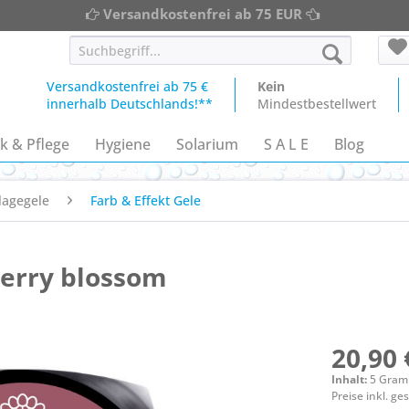
Versandkostenfrei ab 75 EUR
Versandkostenfrei ab 75 €
Kein
innerhalb Deutschlands!**
Mindestbestellwert
k & Pflege
Hygiene
Solarium
S A L E
Blog
lagegele
Farb & Effekt Gele
herry blossom
20,90 
Inhalt:
5 Gra
Preise inkl. g