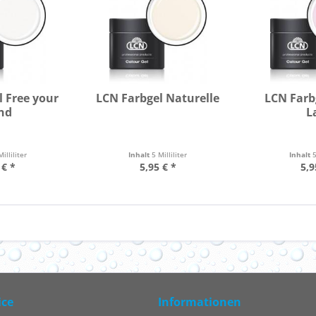
l Free your
LCN Farbgel Naturelle
LCN Farb
nd
L
Milliliter
Inhalt
5 Milliliter
Inhalt
5
 € *
5,95 € *
5,9
ice
Informationen