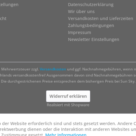
tellungen
Datenschutzerklärung
Wir über uns
cht
Versandkosten und Lieferzeiten
Zahlungsbedingungen
Impressum
Newsletter Einstellungen
zl. Mehrwertsteuer zzgl.
Versandkosten
und ggf. Nachnahmegebühren, wenn ni
chlands versandkostenfrei! Ausgenommen davon sind Nachnahmegebühren sow
Die durchgestrichenen Preise entsprechen dem bisherigen Preis bei Sun Sky.
Widerruf erklären
Realisiert mit Shopware
b der Website erforderlich sind und stets gesetzt werden. Andere C
irektwerbung dienen oder die Interaktion mit anderen Websites u
r Zustimmung gesetzt.
Mehr Informationen