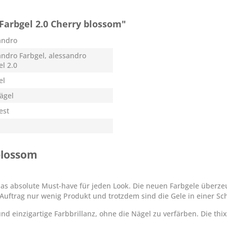
Farbgel 2.0 Cherry blossom"
andro
andro Farbgel, alessandro
el 2.0
el
Nägel
est
blossom
 das absolute Must-have für jeden Look. Die neuen Farbgele überz
Auftrag nur wenig Produkt und trotzdem sind die Gele in einer Sc
d einzigartige Farbbrillanz, ohne die Nägel zu verfärben. Die thix