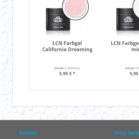
LCN Farbgel
LCN Farbge
California Dreaming
mi
Inhalt
5 Milliliter
Inhalt
5 
5,95 € *
5,95
Service
Shop Serv