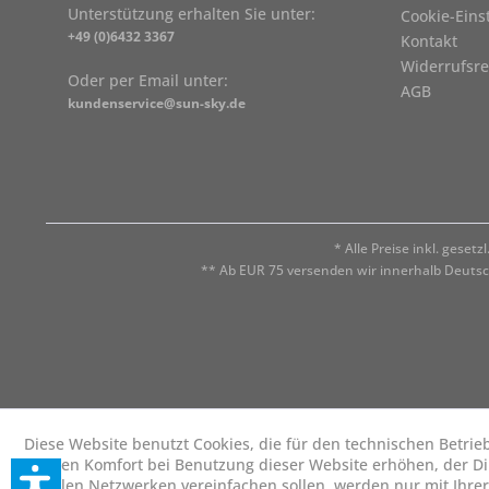
Unterstützung erhalten Sie unter:
Cookie-Eins
+49 (0)6432 3367
Kontakt
Widerrufsre
Oder per Email unter:
AGB
kundenservice@sun-sky.de
* Alle Preise inkl. geset
** Ab EUR 75 versenden wir innerhalb Deuts
Diese Website benutzt Cookies, die für den technischen Betrie
die den Komfort bei Benutzung dieser Website erhöhen, der D
sozialen Netzwerken vereinfachen sollen, werden nur mit Ihre