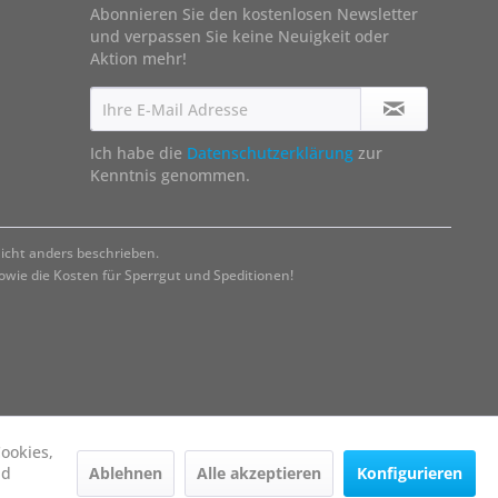
Abonnieren Sie den kostenlosen Newsletter
und verpassen Sie keine Neuigkeit oder
Aktion mehr!
Ich habe die
Datenschutzerklärung
zur
Kenntnis genommen.
cht anders beschrieben.
ie die Kosten für Sperrgut und Speditionen!
ookies,
Ablehnen
Alle akzeptieren
Konfigurieren
nd