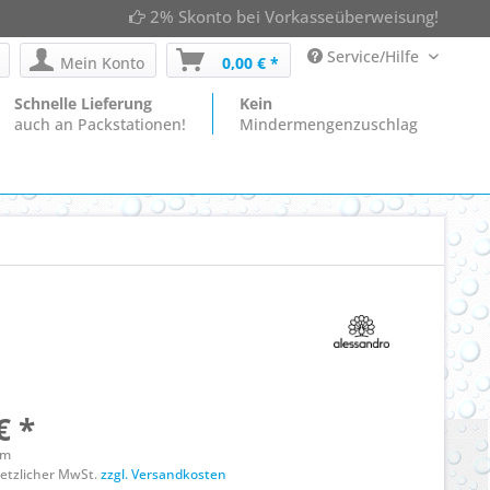
2% Skonto bei Vorkasseüberweisung!
Service/Hilfe
Mein Konto
0,00 € *
Schnelle Lieferung
Kein
auch an Packstationen!
Mindermengenzuschlag
€ *
mm
esetzlicher MwSt.
zzgl. Versandkosten