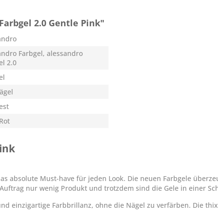
arbgel 2.0 Gentle Pink"
andro
andro Farbgel, alessandro
el 2.0
el
Nägel
est
Rot
ink
 das absolute Must-have für jeden Look. Die neuen Farbgele überz
Auftrag nur wenig Produkt und trotzdem sind die Gele in einer Sc
d einzigartige Farbbrillanz, ohne die Nägel zu verfärben. Die thix