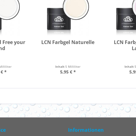
l Free your
LCN Farbgel Naturelle
LCN Farb
nd
L
Milliliter
Inhalt
5 Milliliter
Inhalt
5
 € *
5,95 € *
5,9
ice
Informationen