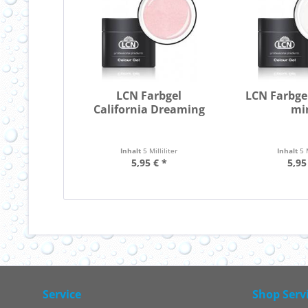
LCN Farbgel
LCN Farbge
California Dreaming
mi
Inhalt
5 Milliliter
Inhalt
5 
5,95 € *
5,95
Service
Shop Serv