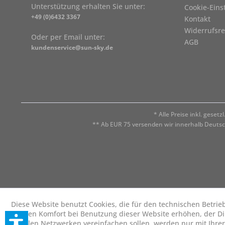
Unterstützung erhalten Sie unter:
Cookie-Eins
+49 (0)6432 3367
Kontakt
Widerrufsre
Oder per Email unter:
AGB
kundenservice@sun-sky.de
* Alle Preise inkl. geset
** Ab EUR 75 versenden wir innerhalb Deuts
Diese Website benutzt Cookies, die für den technischen Betrie
die den Komfort bei Benutzung dieser Website erhöhen, der D
sozialen Netzwerken vereinfachen sollen, werden nur mit Ihre