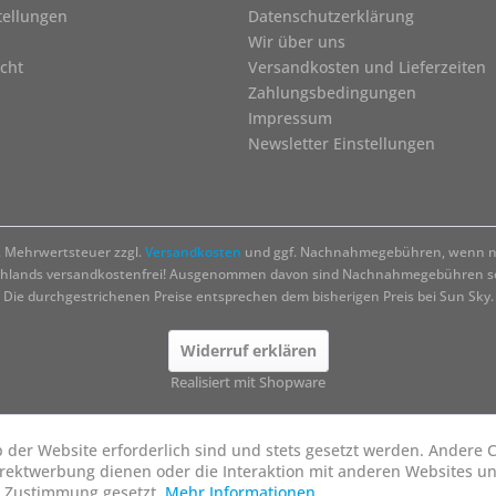
tellungen
Datenschutzerklärung
Wir über uns
cht
Versandkosten und Lieferzeiten
Zahlungsbedingungen
Impressum
Newsletter Einstellungen
zl. Mehrwertsteuer zzgl.
Versandkosten
und ggf. Nachnahmegebühren, wenn ni
chlands versandkostenfrei! Ausgenommen davon sind Nachnahmegebühren sow
Die durchgestrichenen Preise entsprechen dem bisherigen Preis bei Sun Sky.
Widerruf erklären
Realisiert mit Shopware
b der Website erforderlich sind und stets gesetzt werden. Andere C
irektwerbung dienen oder die Interaktion mit anderen Websites u
r Zustimmung gesetzt.
Mehr Informationen