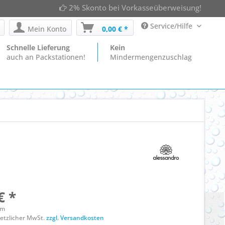
2% Skonto bei Vorkasseüberweisung!
Service/Hilfe
Mein Konto
0,00 € *
Schnelle Lieferung
Kein
auch an Packstationen!
Mindermengenzuschlag
€ *
mm
esetzlicher MwSt.
zzgl. Versandkosten