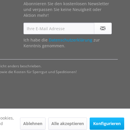
Abonnieren Sie den kostenlosen Newsletter
und verpassen Sie keine Neuigkeit oder
Aktion mehr!
Ich habe die
Datenschutzerklärung
zur
Kenntnis genommen.
cht anders beschrieben.
ie die Kosten für Sperrgut und Speditionen!
ookies,
Ablehnen
Alle akzeptieren
Konfigurieren
nd