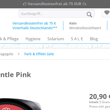
Versandkostenfrei ab 75 EUR
Versandkostenfrei ab 75 €
Kein
innerhalb Deutschlands!**
Mindestbestellwert
k & Pflege
Hygiene
Solarium
S A L E
Blog
lagegele
Farb & Effekt Gele
ntle Pink
20,90 
Inhalt:
5 Gra
Preise inkl. g