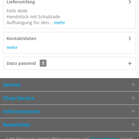
Lieferumfang
Feile 4040
Handstück mit Schublade
Aufhängung für den...
mehr
Kontaktdaten
mehr
Dazu passend
1
Service
Shop Service
Informationen
Newsletter
* Alle Preise inkl. gesetzl. Mehrwertsteuer zzgl.
Versandkosten
und ggf.