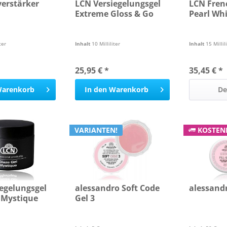
erstärker
LCN Versiegelungsgel
LCN Fren
Extreme Gloss & Go
Pearl Wh
ter
Inhalt
10 Milliliter
Inhalt
15 Millil
25,95 € *
35,45 € *
arenkorb
In den
Warenkorb
De
VARIANTEN!
KOSTENF
egelungsgel
alessandro Soft Code
alessandr
 Mystique
Gel 3