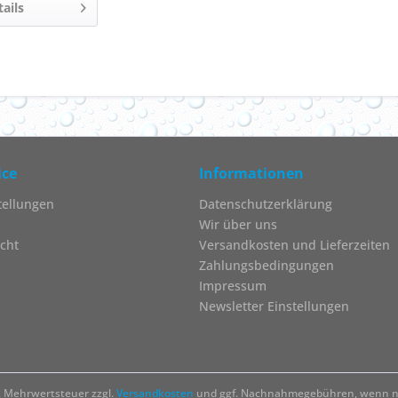
tails
ice
Informationen
tellungen
Datenschutzerklärung
Wir über uns
cht
Versandkosten und Lieferzeiten
Zahlungsbedingungen
Impressum
Newsletter Einstellungen
zl. Mehrwertsteuer zzgl.
Versandkosten
und ggf. Nachnahmegebühren, wenn ni