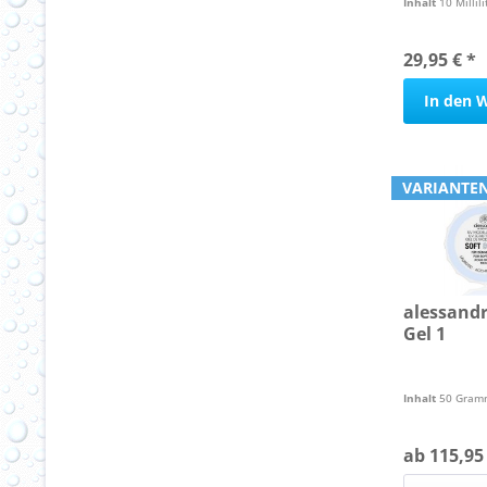
Inhalt
10 Millili
29,95 € *
In den
W
VARIANTEN
alessandr
Gel 1
Inhalt
50 Gram
ab 115,95 