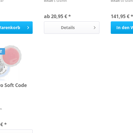
ter
Inhalt
5 Gramm
Inhalt
50 Gra
ab 20,95 € *
141,95 € 
arenkorb
Details
In den
!
o Soft Code
m
€ *