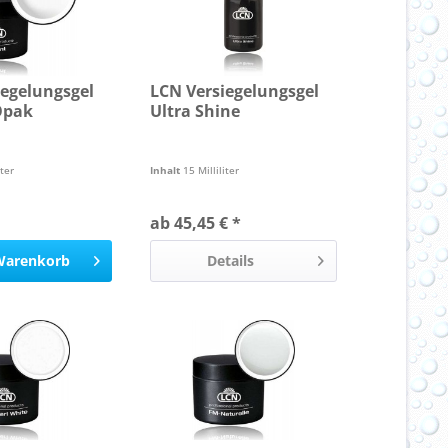
iegelungsgel
LCN Versiegelungsgel
Opak
Ultra Shine
iter
Inhalt
15 Milliliter
ab 45,45 € *
Warenkorb
Details