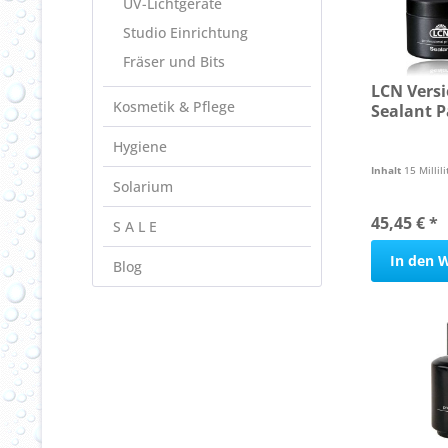
UV-Lichtgeräte
Studio Einrichtung
Fräser und Bits
LCN Versi
Kosmetik & Pflege
Sealant P
Hygiene
Inhalt
15 Millili
Solarium
45,45 € *
S A L E
In den
W
Blog