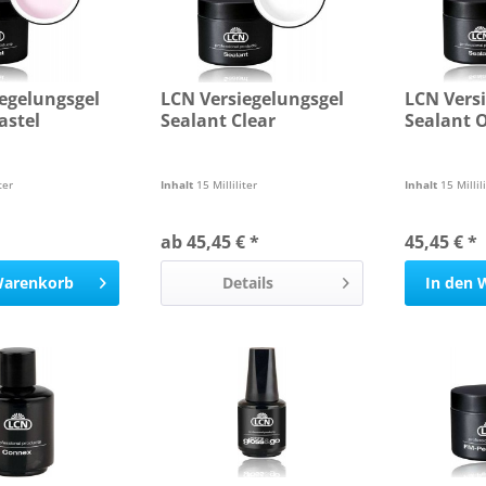
egelungsgel
LCN Versiegelungsgel
LCN Vers
astel
Sealant Clear
Sealant 
ter
Inhalt
15 Milliliter
Inhalt
15 Millil
ab 45,45 € *
45,45 € *
arenkorb
Details
In den