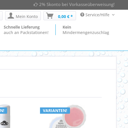
2% Skonto bei Vorkasseüberweisung!
Service/Hilfe
Mein Konto
0,00 € *
Schnelle Lieferung
Kein
auch an Packstationen!
Mindermengenzuschlag
N!
VARIANTEN!