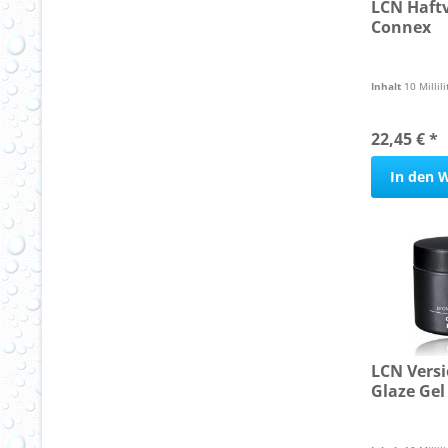
LCN Haftv
Connex
Inhalt
10 Millili
22,45 € *
In den
W
LCN Versi
Glaze Gel