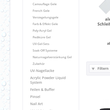
Camouflage Gele
French Gele
Versiegelungsgele
al
Schlei
Farb & Effekt Gele
Poly-Acryl Gel
Pediküre Gel
a
UV-Gel-Sets
Soak-Off Systeme
Naturnagelverstärkung Gel
Zubehör
Filtern
UV-Nagellacke
Acrylic Powder Liquid
System
Feilen & Buffer
Pinsel
Nail Art