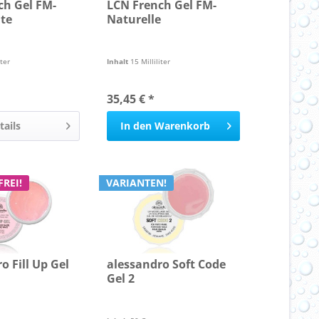
ch Gel FM-
LCN French Gel FM-
ite
Naturelle
iter
Inhalt
15 Milliliter
35,45 € *
tails
In den
Warenkorb
REI!
VARIANTEN!
o Fill Up Gel
alessandro Soft Code
Gel 2