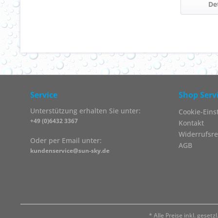
De
Service
Shop Serv
Unterstützung erhalten Sie unter:
Cookie-Eins
+49 (0)6432 3367
Kontakt
Widerrufsre
Oder per Email unter:
AGB
kundenservice@sun-sky.de
* Alle Preise inkl. geset