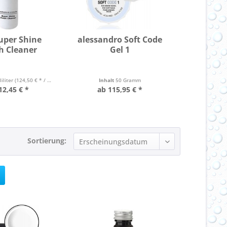
uper Shine
alessandro Soft Code
ales
h Cleaner
Gel 1
Haftverm
Ultra
liliter
(124,50 € * / 1 Liter)
Inhalt
50 Gramm
Inhalt
7
12,45 € *
ab 115,95 € *
32,
Sortierung: