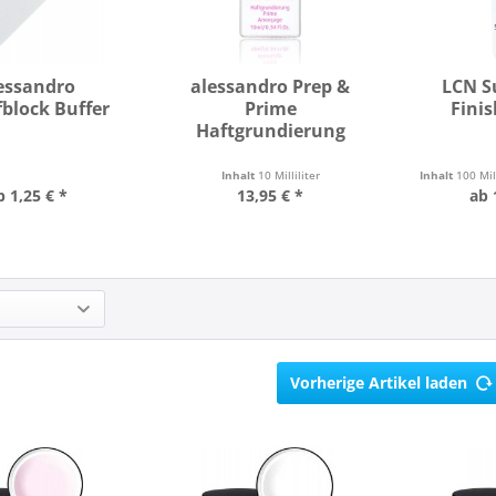
essandro
alessandro Prep &
LCN S
fblock Buffer
Prime
Finis
Haftgrundierung
Inhalt
10 Milliliter
Inhalt
100 Mil
b 1,25 € *
13,95 € *
ab 
Vorherige Artikel laden