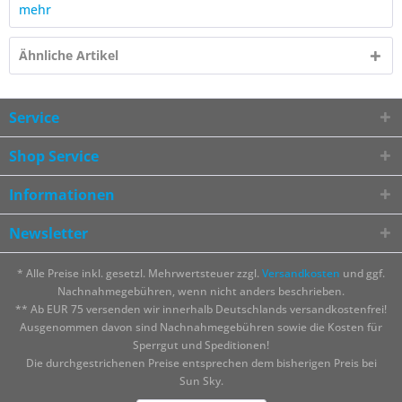
mehr
Ähnliche Artikel
Service
Shop Service
Informationen
Newsletter
* Alle Preise inkl. gesetzl. Mehrwertsteuer zzgl.
Versandkosten
und ggf.
Nachnahmegebühren, wenn nicht anders beschrieben.
** Ab EUR 75 versenden wir innerhalb Deutschlands versandkostenfrei!
Ausgenommen davon sind Nachnahmegebühren sowie die Kosten für
Sperrgut und Speditionen!
Die durchgestrichenen Preise entsprechen dem bisherigen Preis bei
Sun Sky.