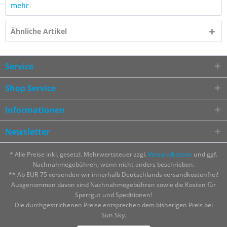
mehr
Ähnliche Artikel
Service
Shop Service
Informationen
Newsletter
* Alle Preise inkl. gesetzl. Mehrwertsteuer zzgl.
Versandkosten
und ggf.
Nachnahmegebühren, wenn nicht anders beschrieben.
** Ab EUR 75 versenden wir innerhalb Deutschlands versandkostenfrei!
Ausgenommen davon sind Nachnahmegebühren sowie die Kosten für
Sperrgut und Speditionen!
Die durchgestrichenen Preise entsprechen dem bisherigen Preis bei
Sun Sky.