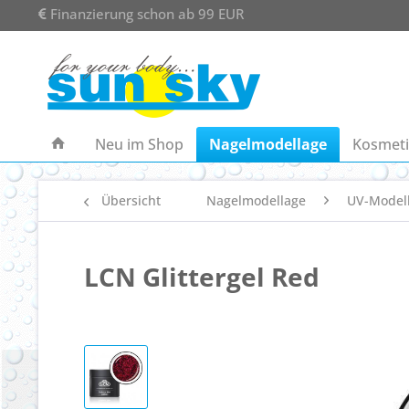
Finanzierung schon ab 99 EUR
Neu im Shop
Nagelmodellage
Kosmeti
Übersicht
Nagelmodellage
UV-Model
LCN Glittergel Red