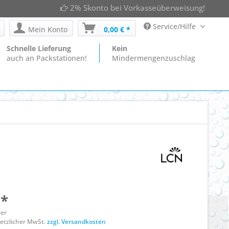
2% Skonto bei Vorkasseüberweisung!
Service/Hilfe
Mein Konto
0,00 € *
Schnelle Lieferung
Kein
auch an Packstationen!
Mindermengenzuschlag
 *
ter
esetzlicher MwSt.
zzgl. Versandkosten