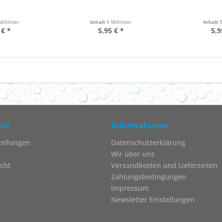
Milliliter
Inhalt
5 Milliliter
Inhalt
5
 € *
5,95 € *
5,9
ice
Informationen
tellungen
Datenschutzerklärung
Wir über uns
cht
Versandkosten und Lieferzeiten
Zahlungsbedingungen
Impressum
Newsletter Einstellungen