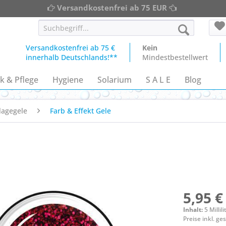
Versandkostenfrei ab 75 EUR
Versandkostenfrei ab 75 €
Kein
innerhalb Deutschlands!**
Mindestbestellwert
k & Pflege
Hygiene
Solarium
S A L E
Blog
lagegele
Farb & Effekt Gele
5,95 €
Inhalt:
5 Millili
Preise inkl. g