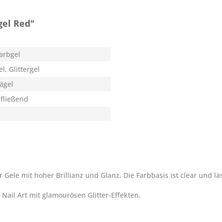
gel Red"
arbgel
l, Glittergel
Nägel
 fließend
er Gele mit hoher Brillianz und Glanz. Die Farbbasis ist clear und 
 Nail Art mit glamourösen Glitter-Effekten.