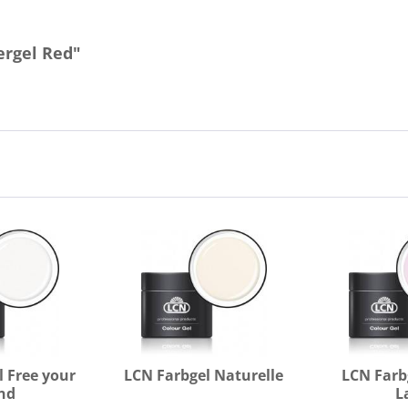
ergel Red"
l Free your
LCN Farbgel Naturelle
LCN Farb
nd
L