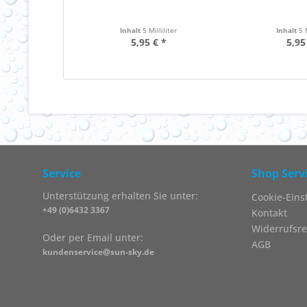
Inhalt
5 Milliliter
Inhalt
5 
5,95 € *
5,95
Service
Shop Serv
Unterstützung erhalten Sie unter:
Cookie-Eins
+49 (0)6432 3367
Kontakt
Widerrufsre
Oder per Email unter:
AGB
kundenservice@sun-sky.de