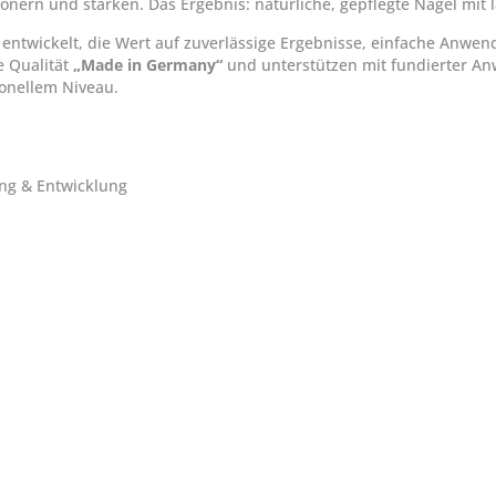
hönern und stärken. Das Ergebnis: natürliche, gepflegte Nägel mit 
en entwickelt, die Wert auf zuverlässige Ergebnisse, einfache Anw
e Qualität
„Made in Germany“
und unterstützen mit fundierter Anw
ionellem Niveau.
ng & Entwicklung