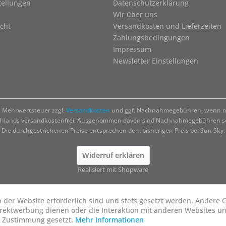
tellungen
Datenschutzerklärung
Wir über uns
cht
Versandkosten und Lieferzeiten
Zahlungsbedingungen
Impressum
Newsletter Einstellungen
zl. Mehrwertsteuer zzgl.
Versandkosten
und ggf. Nachnahmegebühren, wenn ni
chlands versandkostenfrei! Ausgenommen davon sind Nachnahmegebühren sow
Die durchgestrichenen Preise entsprechen dem bisherigen Preis bei Sun Sky.
Widerruf erklären
Realisiert mit Shopware
b der Website erforderlich sind und stets gesetzt werden. Andere C
irektwerbung dienen oder die Interaktion mit anderen Websites u
r Zustimmung gesetzt.
Mehr Informationen