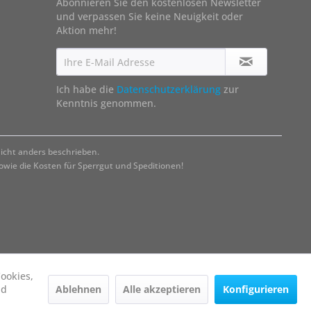
Abonnieren Sie den kostenlosen Newsletter
und verpassen Sie keine Neuigkeit oder
Aktion mehr!
Ich habe die
Datenschutzerklärung
zur
Kenntnis genommen.
cht anders beschrieben.
ie die Kosten für Sperrgut und Speditionen!
ookies,
Ablehnen
Alle akzeptieren
Konfigurieren
nd