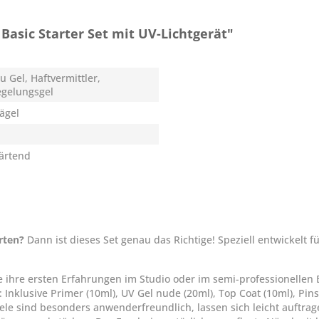
asic Starter Set mit UV-Lichtgerät"
u Gel, Haftvermittler,
egelungsgel
Nägel
härtend
rten?
Dann ist dieses Set genau das Richtige! Speziell entwickelt f
e ihre ersten Erfahrungen im Studio oder im semi-professionellen B
: Inklusive Primer (10ml), UV Gel nude (20ml), Top Coat (10ml), Pin
Gele sind besonders anwenderfreundlich, lassen sich leicht auftrag