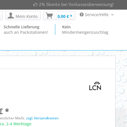
2% Skonto bei Vorkasseüberweisung!
Service/Hilfe
Mein Konto
0,00 € *
Schnelle Lieferung
Kein
auch an Packstationen!
Mindermengenzuschlag
€ *
esetzlicher MwSt.
zzgl. Versandkosten
ca. 2-4 Werktage