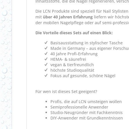
Inhaltsstoffe, die die Nägel regenerieren, versc
Die LCN Produkte sind speziell für Nail Stylist
mit
über 40 Jahren Erfahrung
liefern wir höchst
der mobilen Nagelpflege oder auf semi-profess
Die Vorteile dieses Sets auf einen Blick:
Basisausstattung in stylischer Tasche
Made in Germany – aus eigener Forschu
40 Jahre Profi-Erfahrung
HEMA- & säurefrei
vegan & tierfreundlich
höchste Studioqualität
Fokus auf gesunde, schöne Nägel
Für wen ist dieses Set geeigent?
Profis, die auf LCN umsteigen wollen
Semiprofessionelle Anwender
Studio-Neugründer mit Fachkenntnis
DIY-Anwender mit Grundkenntnissen