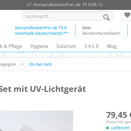
Versandkostenfrei ab 75 EUR
Versandkostenfrei ab 75 €
Kein
innerhalb Deutschlands!**
Mindestbestellwert
k & Pflege
Hygiene
Solarium
S A L E
Blog
lagegele
UV-Gel-Sets
Set mit UV-Lichtgerät
79,45 
Preise inkl. g
Lieferzeit