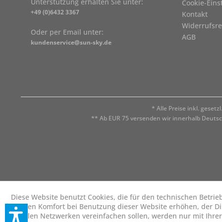
Unterstützung erhalten Sie unter:
Cookie-Eins
+49 (0)6432 3367
Kontakt
Widerrufsre
Oder per Email unter:
AGB
kundenservice@sun-sky.de
* Alle Preise inkl. geset
** Ab EUR 75 versenden wir innerhalb Deuts
Diese Website benutzt Cookies, die für den technischen Betrie
die den Komfort bei Benutzung dieser Website erhöhen, der D
sozialen Netzwerken vereinfachen sollen, werden nur mit Ihre