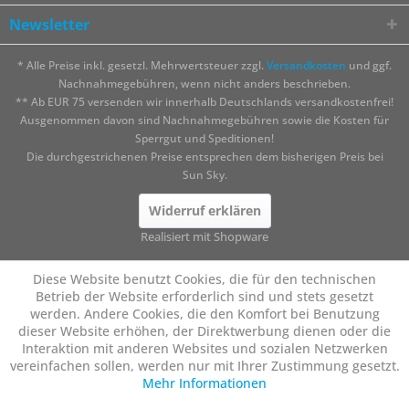
Newsletter
* Alle Preise inkl. gesetzl. Mehrwertsteuer zzgl.
Versandkosten
und ggf.
Nachnahmegebühren, wenn nicht anders beschrieben.
** Ab EUR 75 versenden wir innerhalb Deutschlands versandkostenfrei!
Ausgenommen davon sind Nachnahmegebühren sowie die Kosten für
Sperrgut und Speditionen!
Die durchgestrichenen Preise entsprechen dem bisherigen Preis bei
Sun Sky.
Widerruf erklären
Realisiert mit Shopware
Diese Website benutzt Cookies, die für den technischen
Betrieb der Website erforderlich sind und stets gesetzt
werden. Andere Cookies, die den Komfort bei Benutzung
dieser Website erhöhen, der Direktwerbung dienen oder die
Interaktion mit anderen Websites und sozialen Netzwerken
vereinfachen sollen, werden nur mit Ihrer Zustimmung gesetzt.
Mehr Informationen