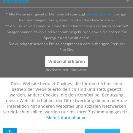
Newsletter
* Alle Preise inkl. gesetzl. Mehrwertsteuer zzgl.
Versandkosten
und ggf.
Nachnahmegebühren, wenn nicht anders beschrieben.
** Ab EUR 75 versenden wir innerhalb Deutschlands versandkostenfrei!
Ausgenommen davon sind Nachnahmegebühren sowie die Kosten für
Sperrgut und Speditionen!
Die durchgestrichenen Preise entsprechen dem bisherigen Preis bei
Sun Sky.
Widerruf erklären
Realisiert mit Shopware
Diese Website benutzt Cookies, die für den technischen
Betrieb der Website erforderlich sind und stets gesetzt
werden. Andere Cookies, die den Komfort bei Benutzung
dieser Website erhöhen, der Direktwerbung dienen oder die
Interaktion mit anderen Websites und sozialen Netzwerken
vereinfachen sollen, werden nur mit Ihrer Zustimmung gesetzt.
Mehr Informationen