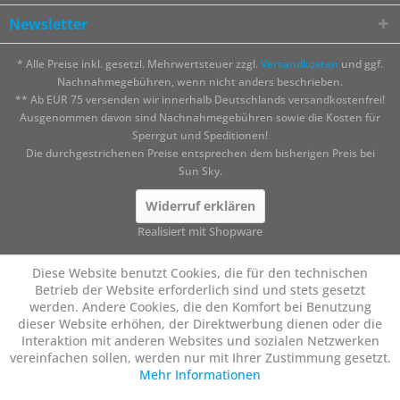
Newsletter
* Alle Preise inkl. gesetzl. Mehrwertsteuer zzgl.
Versandkosten
und ggf.
Nachnahmegebühren, wenn nicht anders beschrieben.
** Ab EUR 75 versenden wir innerhalb Deutschlands versandkostenfrei!
Ausgenommen davon sind Nachnahmegebühren sowie die Kosten für
Sperrgut und Speditionen!
Die durchgestrichenen Preise entsprechen dem bisherigen Preis bei
Sun Sky.
Widerruf erklären
Realisiert mit Shopware
Diese Website benutzt Cookies, die für den technischen
Betrieb der Website erforderlich sind und stets gesetzt
werden. Andere Cookies, die den Komfort bei Benutzung
dieser Website erhöhen, der Direktwerbung dienen oder die
Interaktion mit anderen Websites und sozialen Netzwerken
vereinfachen sollen, werden nur mit Ihrer Zustimmung gesetzt.
Mehr Informationen