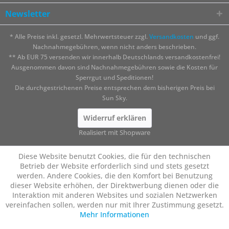
Newsletter
* Alle Preise inkl. gesetzl. Mehrwertsteuer zzgl.
Versandkosten
und ggf.
Nachnahmegebühren, wenn nicht anders beschrieben.
** Ab EUR 75 versenden wir innerhalb Deutschlands versandkostenfrei!
Ausgenommen davon sind Nachnahmegebühren sowie die Kosten für
Sperrgut und Speditionen!
Die durchgestrichenen Preise entsprechen dem bisherigen Preis bei
Sun Sky.
Widerruf erklären
Realisiert mit Shopware
Diese Website benutzt Cookies, die für den technischen
Betrieb der Website erforderlich sind und stets gesetzt
werden. Andere Cookies, die den Komfort bei Benutzung
dieser Website erhöhen, der Direktwerbung dienen oder die
Interaktion mit anderen Websites und sozialen Netzwerken
vereinfachen sollen, werden nur mit Ihrer Zustimmung gesetzt.
Mehr Informationen