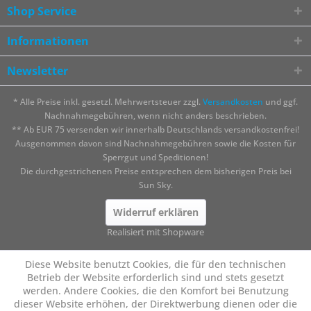
Shop Service
Informationen
Newsletter
* Alle Preise inkl. gesetzl. Mehrwertsteuer zzgl.
Versandkosten
und ggf.
Nachnahmegebühren, wenn nicht anders beschrieben.
** Ab EUR 75 versenden wir innerhalb Deutschlands versandkostenfrei!
Ausgenommen davon sind Nachnahmegebühren sowie die Kosten für
Sperrgut und Speditionen!
Die durchgestrichenen Preise entsprechen dem bisherigen Preis bei
Sun Sky.
Widerruf erklären
Realisiert mit Shopware
Diese Website benutzt Cookies, die für den technischen
Betrieb der Website erforderlich sind und stets gesetzt
werden. Andere Cookies, die den Komfort bei Benutzung
dieser Website erhöhen, der Direktwerbung dienen oder die