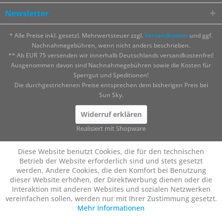
Newsletter
* Alle Preise inkl. gesetzl. Mehrwertsteuer zzgl.
Versandkosten
und ggf.
Nachnahmegebühren, wenn nicht anders beschrieben.
** Ab EUR 75 versenden wir innerhalb Deutschlands versandkostenfrei!
Ausgenommen davon sind Nachnahmegebühren sowie die Kosten für
Sperrgut und Speditionen!
Die durchgestrichenen Preise entsprechen dem bisherigen Preis bei
Sun Sky.
Widerruf erklären
Realisiert mit Shopware
Diese Website benutzt Cookies, die für den technischen
Betrieb der Website erforderlich sind und stets gesetzt
werden. Andere Cookies, die den Komfort bei Benutzung
dieser Website erhöhen, der Direktwerbung dienen oder die
Interaktion mit anderen Websites und sozialen Netzwerken
vereinfachen sollen, werden nur mit Ihrer Zustimmung gesetzt.
Mehr Informationen