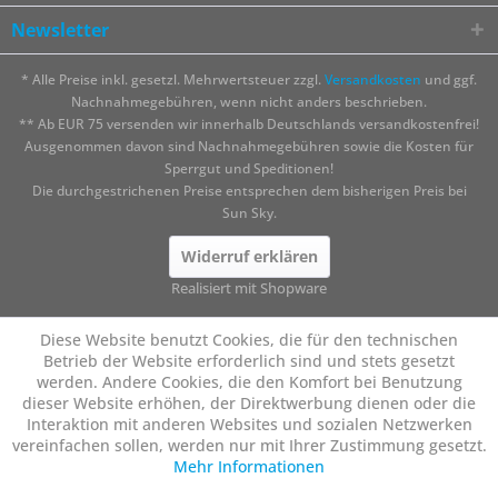
Newsletter
* Alle Preise inkl. gesetzl. Mehrwertsteuer zzgl.
Versandkosten
und ggf.
Nachnahmegebühren, wenn nicht anders beschrieben.
** Ab EUR 75 versenden wir innerhalb Deutschlands versandkostenfrei!
Ausgenommen davon sind Nachnahmegebühren sowie die Kosten für
Sperrgut und Speditionen!
Die durchgestrichenen Preise entsprechen dem bisherigen Preis bei
Sun Sky.
Widerruf erklären
Realisiert mit Shopware
Diese Website benutzt Cookies, die für den technischen
Betrieb der Website erforderlich sind und stets gesetzt
werden. Andere Cookies, die den Komfort bei Benutzung
dieser Website erhöhen, der Direktwerbung dienen oder die
Interaktion mit anderen Websites und sozialen Netzwerken
vereinfachen sollen, werden nur mit Ihrer Zustimmung gesetzt.
Mehr Informationen