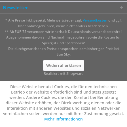
Newsletter
* Alle Preise inkl. gesetzl. Mehrwertsteuer zzgl.
Versandkosten
und ggf.
Nachnahmegebühren, wenn nicht anders beschrieben.
** Ab EUR 75 versenden wir innerhalb Deutschlands versandkostenfrei!
Ausgenommen davon sind Nachnahmegebühren sowie die Kosten für
Sperrgut und Speditionen!
Die durchgestrichenen Preise entsprechen dem bisherigen Preis bei
Sun Sky.
Widerruf erklären
Realisiert mit Shopware
Diese Website benutzt Cookies, die für den technischen
Betrieb der Website erforderlich sind und stets gesetzt
werden. Andere Cookies, die den Komfort bei Benutzung
dieser Website erhöhen, der Direktwerbung dienen oder die
Interaktion mit anderen Websites und sozialen Netzwerken
vereinfachen sollen, werden nur mit Ihrer Zustimmung gesetzt.
Mehr Informationen