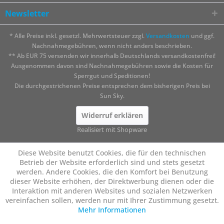
Newsletter
* Alle Preise inkl. gesetzl. Mehrwertsteuer zzgl.
Versandkosten
und ggf.
Nachnahmegebühren, wenn nicht anders beschrieben.
** Ab EUR 75 versenden wir innerhalb Deutschlands versandkostenfrei!
Ausgenommen davon sind Nachnahmegebühren sowie die Kosten für
Sperrgut und Speditionen!
Die durchgestrichenen Preise entsprechen dem bisherigen Preis bei
Sun Sky.
Widerruf erklären
Realisiert mit Shopware
Diese Website benutzt Cookies, die für den technischen
Betrieb der Website erforderlich sind und stets gesetzt
werden. Andere Cookies, die den Komfort bei Benutzung
dieser Website erhöhen, der Direktwerbung dienen oder die
Interaktion mit anderen Websites und sozialen Netzwerken
vereinfachen sollen, werden nur mit Ihrer Zustimmung gesetzt.
Mehr Informationen