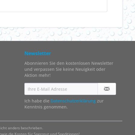
Newsletter
Abonnieren Sie den kostenlosen Newsletter
und verpassen Sie keine Neuigkeit oder
Aktion mehr!
Ich habe die
Datenschutzerklärung
zur
Kenntnis genommen.
cht anders beschrieben.
ie die Kosten für Sperrgut und Speditionen!