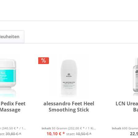
euheiten
 Pedix Feet
alessandro Feet Heel
LCN Urea
 Massage
Smoothing Stick
B
er
(340,50 € * / 1 Liter)
Inhalt
50 Gramm
(202,00 € * / 1 Kilogramm)
Inhalt
600 Gra
10,10 € *
22,
att
39,80 € *
statt
10,50 € *