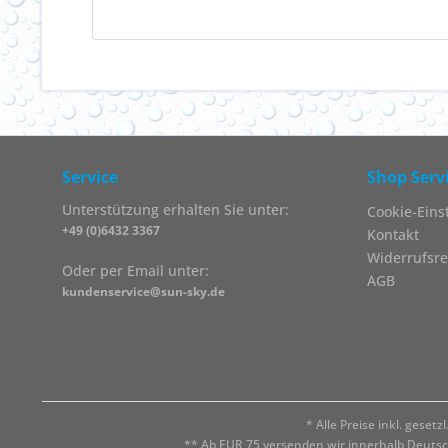
Service
Shop Serv
Unterstützung erhalten Sie unter:
Cookie-Eins
+49 (0)6432 3367
Kontakt
Widerrufsre
Oder per Email unter:
AGB
kundenservice@sun-sky.de
* Alle Preise inkl. geset
** Ab EUR 75 versenden wir innerhalb Deuts