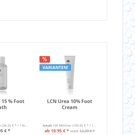
VARIANTEN!
 15 % Foot
LCN Urea 10% Foot
ath
Cream
mm
(38,25 € * / 1 Kilogramm)
Inhalt
100 Milliliter
(109,50 € * / 1 Liter)
95 € *
ab 10,95 € *
statt
12,99 € *