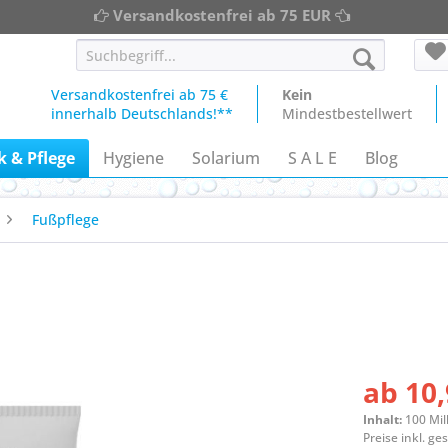
Versandkostenfrei ab 75 EUR
Versandkostenfrei ab 75 €
Kein
innerhalb Deutschlands!**
Mindestbestellwert
 & Pflege
Hygiene
Solarium
S A L E
Blog
Fußpflege
ab 10,
Inhalt:
100 Mill
Preise inkl. g