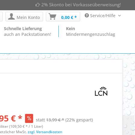
2% Skonto bei Vorkasseüberweisung!
Service/Hilfe
Mein Konto
0,00 € *
Schnelle Lieferung
Kein
auch an Packstationen!
Mindermengenzuschlag
95 € *
statt
13,99 € *
(22% gespart)
iliter (109,50 € * / 1 Liter)
esetzlicher MwSt.
zzgl. Versandkosten