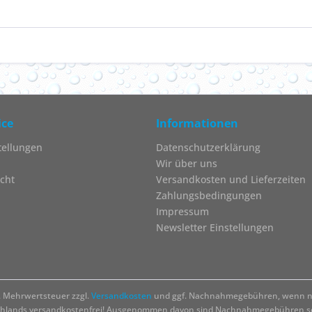
ice
Informationen
tellungen
Datenschutzerklärung
Wir über uns
cht
Versandkosten und Lieferzeiten
Zahlungsbedingungen
Impressum
Newsletter Einstellungen
zl. Mehrwertsteuer zzgl.
Versandkosten
und ggf. Nachnahmegebühren, wenn ni
chlands versandkostenfrei! Ausgenommen davon sind Nachnahmegebühren sow