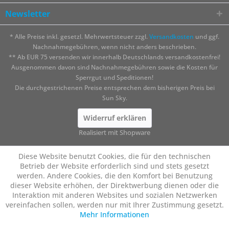
Newsletter
* Alle Preise inkl. gesetzl. Mehrwertsteuer zzgl.
Versandkosten
und ggf.
Nachnahmegebühren, wenn nicht anders beschrieben.
** Ab EUR 75 versenden wir innerhalb Deutschlands versandkostenfrei!
Ausgenommen davon sind Nachnahmegebühren sowie die Kosten für
Sperrgut und Speditionen!
Die durchgestrichenen Preise entsprechen dem bisherigen Preis bei
Sun Sky.
Widerruf erklären
Realisiert mit Shopware
Diese Website benutzt Cookies, die für den technischen
Betrieb der Website erforderlich sind und stets gesetzt
werden. Andere Cookies, die den Komfort bei Benutzung
dieser Website erhöhen, der Direktwerbung dienen oder die
Interaktion mit anderen Websites und sozialen Netzwerken
vereinfachen sollen, werden nur mit Ihrer Zustimmung gesetzt.
Mehr Informationen