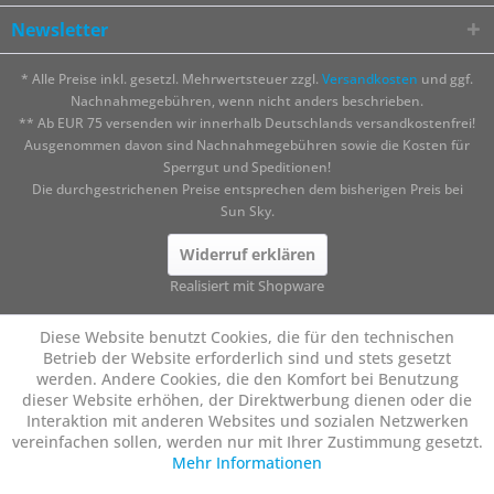
Newsletter
* Alle Preise inkl. gesetzl. Mehrwertsteuer zzgl.
Versandkosten
und ggf.
Nachnahmegebühren, wenn nicht anders beschrieben.
** Ab EUR 75 versenden wir innerhalb Deutschlands versandkostenfrei!
Ausgenommen davon sind Nachnahmegebühren sowie die Kosten für
Sperrgut und Speditionen!
Die durchgestrichenen Preise entsprechen dem bisherigen Preis bei
Sun Sky.
Widerruf erklären
Realisiert mit Shopware
Diese Website benutzt Cookies, die für den technischen
Betrieb der Website erforderlich sind und stets gesetzt
werden. Andere Cookies, die den Komfort bei Benutzung
dieser Website erhöhen, der Direktwerbung dienen oder die
Interaktion mit anderen Websites und sozialen Netzwerken
vereinfachen sollen, werden nur mit Ihrer Zustimmung gesetzt.
Mehr Informationen