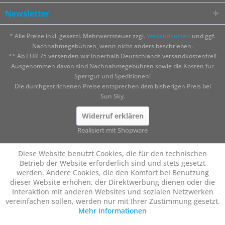
Newsletter
* Alle Preise inkl. gesetzl. Mehrwertsteuer zzgl.
Versandkosten
und ggf.
Nachnahmegebühren, wenn nicht anders beschrieben.
** Ab EUR 75 versenden wir innerhalb Deutschlands versandkostenfrei!
Ausgenommen davon sind Nachnahmegebühren sowie die Kosten für
Sperrgut und Speditionen!
Die durchgestrichenen Preise entsprechen dem bisherigen Preis bei
Sun Sky.
Widerruf erklären
Realisiert mit Shopware
Diese Website benutzt Cookies, die für den technischen
Betrieb der Website erforderlich sind und stets gesetzt
werden. Andere Cookies, die den Komfort bei Benutzung
dieser Website erhöhen, der Direktwerbung dienen oder die
Interaktion mit anderen Websites und sozialen Netzwerken
vereinfachen sollen, werden nur mit Ihrer Zustimmung gesetzt.
Mehr Informationen