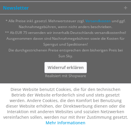
Newsletter
* Alle Preise inkl. gesetzl. Mehrwertsteuer zzgl.
Versandkosten
und ggf.
Nachnahmegebühren, wenn nicht anders beschrieben.
** Ab EUR 75 versenden wir innerhalb Deutschlands versandkostenfrei!
Ausgenommen davon sind Nachnahmegebühren sowie die Kosten für
Sperrgut und Speditionen!
Die durchgestrichenen Preise entsprechen dem bisherigen Preis bei
Sun Sky.
Widerruf erklären
Realisiert mit Shopware
Diese Website benutzt Cookies, die für den technischen
Betrieb der Website erforderlich sind und stets gesetzt
werden. Andere Cookies, die den Komfort bei Benutzung
dieser Website erhöhen, der Direktwerbung dienen oder die
Interaktion mit anderen Websites und sozialen Netzwerken
vereinfachen sollen, werden nur mit Ihrer Zustimmung gesetzt.
Mehr Informationen