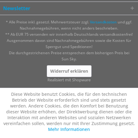
Newsletter
* Alle Preise inkl. gesetzl. Mehrwertsteuer zzgl.
Versandkosten
und ggf.
Nachnahmegebühren, wenn nicht anders beschrieben.
** Ab EUR 75 versenden wir innerhalb Deutschlands versandkostenfrei!
Ausgenommen davon sind Nachnahmegebühren sowie die Kosten für
Sperrgut und Speditionen!
Die durchgestrichenen Preise entsprechen dem bisherigen Preis bei
Sun Sky.
Widerruf erklären
Realisiert mit Shopware
Diese Website benutzt Cookies, die für den technischen
Betrieb der Website erforderlich sind und stets gesetzt
werden. Andere Cookies, die den Komfort bei Benutzung
dieser Website erhöhen, der Direktwerbung dienen oder die
Interaktion mit anderen Websites und sozialen Netzwerken
vereinfachen sollen, werden nur mit Ihrer Zustimmung gesetzt.
Mehr Informationen