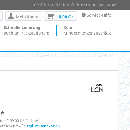
2% Skonto bei Vorkasseüberweisung!
Service/Hilfe
Mein Konto
0,00 € *
Schnelle Lieferung
Kein
auch an Packstationen!
Mindermengenzuschlag
 *
liter (199,00 € * / 1 Liter)
esetzlicher MwSt.
zzgl. Versandkosten