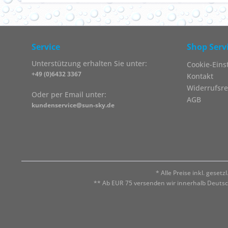
Service
Shop Serv
Unterstützung erhalten Sie unter:
Cookie-Eins
+49 (0)6432 3367
Kontakt
Widerrufsre
Oder per Email unter:
AGB
kundenservice@sun-sky.de
* Alle Preise inkl. geset
** Ab EUR 75 versenden wir innerhalb Deuts