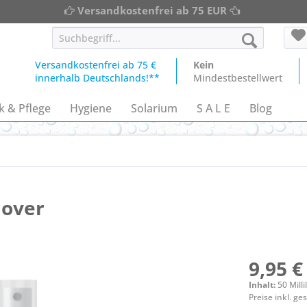
Versandkostenfrei ab 75 EUR
Versandkostenfrei ab 75 €
Kein
innerhalb Deutschlands!**
Mindestbestellwert
k & Pflege
Hygiene
Solarium
S A L E
Blog
mover
9,95 €
Inhalt:
50 Milli
Preise inkl. g