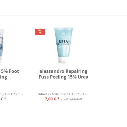
 5% Foot
alessandro Repairing
ling
Fuss Peeling 15% Urea
er
(94,50 € * / 1 Liter)
Inhalt
75 Milliliter
(101,33 € * / 1 Liter)
 € *
7,60 € *
statt
8,00 € *