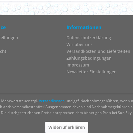
ice
Informationen
tellungen
Datenschutzerklärung
Wir über uns
cht
Versandkosten und Lieferzeiten
Zahlungsbedingungen
Impressum
Newsletter Einstellungen
zl. Mehrwertsteuer zzgl.
Versandkosten
und ggf. Nachnahmegebühren, wenn ni
chlands versandkostenfrei! Ausgenommen davon sind Nachnahmegebühren sow
Die durchgestrichenen Preise entsprechen dem bisherigen Preis bei Sun Sky.
Widerruf erklären