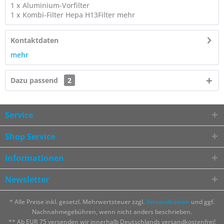
1 x Aluminium-Vorfilter
1 x Kombi-Filter Hepa H13Filter
mehr
Kontaktdaten
mehr
Dazu passend
2
Service
Shop Service
Informationen
Newsletter
* Alle Preise inkl. gesetzl. Mehrwertsteuer zzgl.
Versandkosten
und ggf.
Nachnahmegebühren, wenn nicht anders beschrieben.
** Ab EUR 75 versenden wir innerhalb Deutschlands versandkostenfrei!