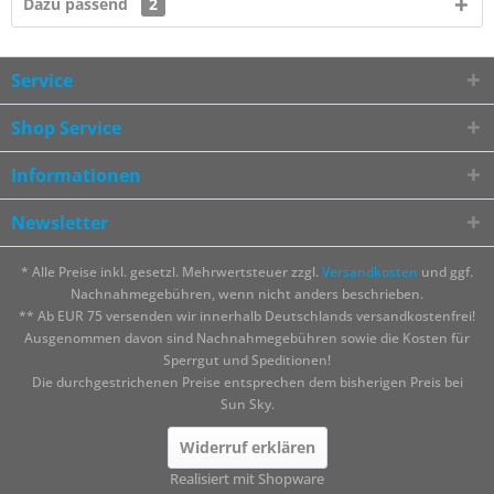
Dazu passend
2
Service
Shop Service
Informationen
Newsletter
* Alle Preise inkl. gesetzl. Mehrwertsteuer zzgl.
Versandkosten
und ggf.
Nachnahmegebühren, wenn nicht anders beschrieben.
** Ab EUR 75 versenden wir innerhalb Deutschlands versandkostenfrei!
Ausgenommen davon sind Nachnahmegebühren sowie die Kosten für
Sperrgut und Speditionen!
Die durchgestrichenen Preise entsprechen dem bisherigen Preis bei
Sun Sky.
Widerruf erklären
Realisiert mit Shopware