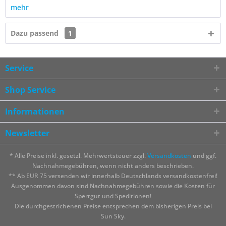
mehr
Dazu passend
1
Service
Shop Service
Informationen
Newsletter
* Alle Preise inkl. gesetzl. Mehrwertsteuer zzgl.
Versandkosten
und ggf.
Nachnahmegebühren, wenn nicht anders beschrieben.
** Ab EUR 75 versenden wir innerhalb Deutschlands versandkostenfrei!
Ausgenommen davon sind Nachnahmegebühren sowie die Kosten für
Sperrgut und Speditionen!
Die durchgestrichenen Preise entsprechen dem bisherigen Preis bei
Sun Sky.