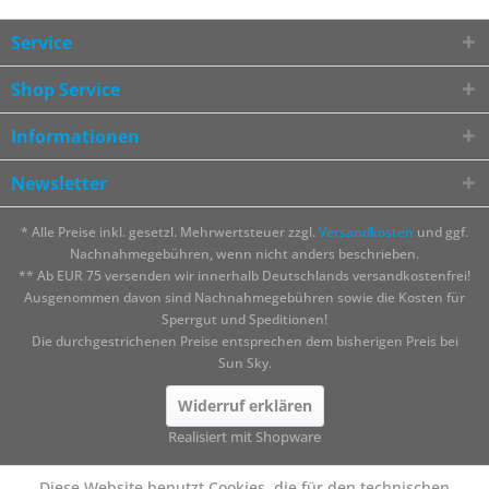
Service
Shop Service
Informationen
Newsletter
* Alle Preise inkl. gesetzl. Mehrwertsteuer zzgl.
Versandkosten
und ggf.
Nachnahmegebühren, wenn nicht anders beschrieben.
** Ab EUR 75 versenden wir innerhalb Deutschlands versandkostenfrei!
Ausgenommen davon sind Nachnahmegebühren sowie die Kosten für
Sperrgut und Speditionen!
Die durchgestrichenen Preise entsprechen dem bisherigen Preis bei
Sun Sky.
Widerruf erklären
Realisiert mit Shopware
Diese Website benutzt Cookies, die für den technischen