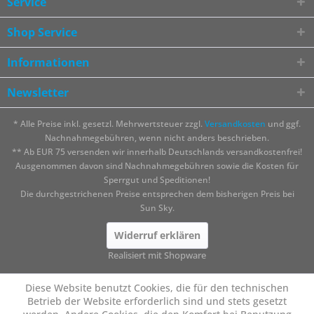
Service
Shop Service
Informationen
Newsletter
* Alle Preise inkl. gesetzl. Mehrwertsteuer zzgl.
Versandkosten
und ggf.
Nachnahmegebühren, wenn nicht anders beschrieben.
** Ab EUR 75 versenden wir innerhalb Deutschlands versandkostenfrei!
Ausgenommen davon sind Nachnahmegebühren sowie die Kosten für
Sperrgut und Speditionen!
Die durchgestrichenen Preise entsprechen dem bisherigen Preis bei
Sun Sky.
Widerruf erklären
Realisiert mit Shopware
Diese Website benutzt Cookies, die für den technischen
Betrieb der Website erforderlich sind und stets gesetzt