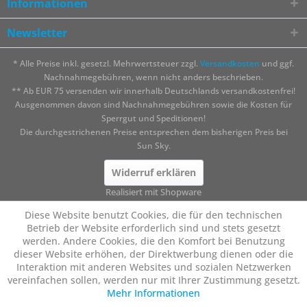
Informationen
Newsletter
* Alle Preise inkl. gesetzl. Mehrwertsteuer zzgl.
Versandkosten
und ggf.
Nachnahmegebühren, wenn nicht anders beschrieben.
** Ab EUR 75 versenden wir innerhalb Deutschlands versandkostenfrei!
Ausgenommen davon sind Nachnahmegebühren sowie die Kosten für
Sperrgut und Speditionen!
Die durchgestrichenen Preise entsprechen dem bisherigen Preis bei
Sun Sky.
Widerruf erklären
Realisiert mit Shopware
Diese Website benutzt Cookies, die für den technischen
Betrieb der Website erforderlich sind und stets gesetzt
werden. Andere Cookies, die den Komfort bei Benutzung
dieser Website erhöhen, der Direktwerbung dienen oder die
Interaktion mit anderen Websites und sozialen Netzwerken
vereinfachen sollen, werden nur mit Ihrer Zustimmung gesetzt.
Mehr Informationen