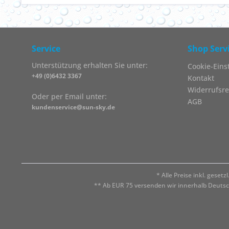
Service
Shop Serv
Unterstützung erhalten Sie unter:
Cookie-Eins
+49 (0)6432 3367
Kontakt
Widerrufsre
Oder per Email unter:
AGB
kundenservice@sun-sky.de
* Alle Preise inkl. geset
** Ab EUR 75 versenden wir innerhalb Deuts