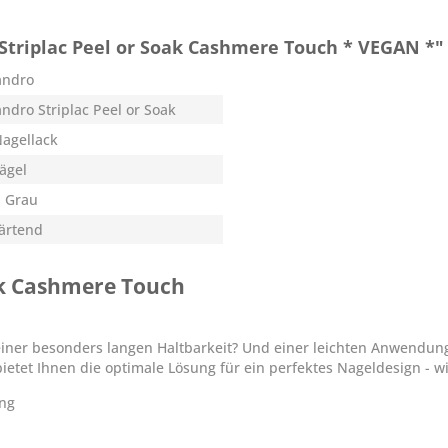
Striplac Peel or Soak Cashmere Touch * VEGAN *"
andro
andro Striplac Peel or Soak
Nagellack
Nägel
, Grau
härtend
oak Cashmere Touch
 einer besonders langen Haltbarkeit? Und einer leichten Anwendun
bietet Ihnen die optimale Lösung für ein perfektes Nageldesign - wi
ung