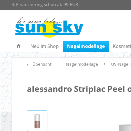
Finanzierung schon ab 99 EUR
Neu im Shop
Nagelmodellage
Kosmeti
Übersicht
Nagelmodellage
UV-Nagell
alessandro Striplac Peel