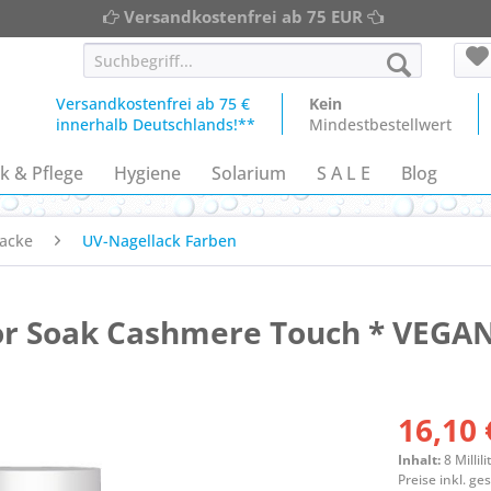
Versandkostenfrei ab 75 EUR
Versandkostenfrei ab 75 €
Kein
innerhalb Deutschlands!**
Mindestbestellwert
k & Pflege
Hygiene
Solarium
S A L E
Blog
acke
UV-Nagellack Farben
 or Soak Cashmere Touch * VEGAN
16,10 
Inhalt:
8 Millili
Preise inkl. g