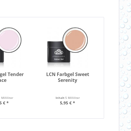
gel Tender
LCN Farbgel Sweet
ace
Serenity
 Milliliter
Inhalt
5 Milliliter
5 € *
5,95 € *