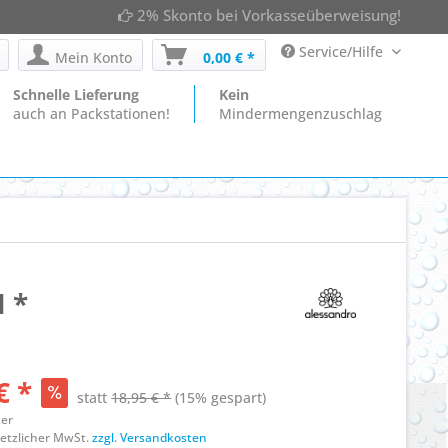
2% Skonto bei Vorkasseüberweisung!
Service/Hilfe
Mein Konto
0,00 € *
Schnelle Lieferung
Kein
auch an Packstationen!
Mindermengenzuschlag
 *
€ *
statt
18,95 € *
(15% gespart)
ter
esetzlicher MwSt.
zzgl. Versandkosten