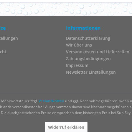
ice
Informationen
tellungen
Datenschutzerklärung
Wir über uns
cht
Versandkosten und Lieferzeiten
Zahlungsbedingungen
Impressum
Newsletter Einstellungen
zl. Mehrwertsteuer zzgl.
Versandkosten
und ggf. Nachnahmegebühren, wenn ni
chlands versandkostenfrei! Ausgenommen davon sind Nachnahmegebühren sow
Die durchgestrichenen Preise entsprechen dem bisherigen Preis bei Sun Sky.
Widerruf erklären