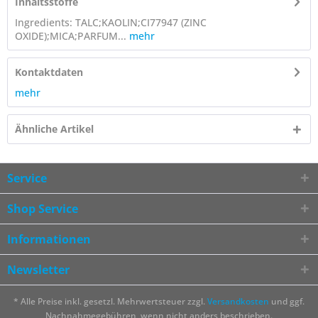
Inhaltsstoffe
Ingredients: TALC;KAOLIN;CI77947 (ZINC
OXIDE);MICA;PARFUM...
mehr
Kontaktdaten
mehr
Ähnliche Artikel
Service
Shop Service
Informationen
Newsletter
* Alle Preise inkl. gesetzl. Mehrwertsteuer zzgl.
Versandkosten
und ggf.
Nachnahmegebühren, wenn nicht anders beschrieben.