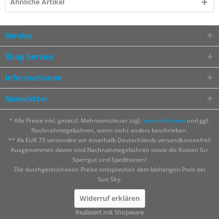
Ähnliche Artikel
Service
Shop Service
Informationen
Newsletter
* Alle Preise inkl. gesetzl. Mehrwertsteuer zzgl.
Versandkosten
und ggf.
Nachnahmegebühren, wenn nicht anders beschrieben.
** Ab EUR 75 versenden wir innerhalb Deutschlands versandkostenfrei!
Ausgenommen davon sind Nachnahmegebühren sowie die Kosten für
Sperrgut und Speditionen!
Die durchgestrichenen Preise entsprechen dem bisherigen Preis bei
Sun Sky.
Widerruf erklären
Realisiert mit Shopware